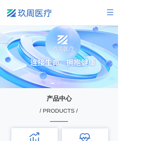
T
o
g
g
l
e
n
a
v
i
g
a
t
i
产品中心
o
n
/ PRODUCTS /