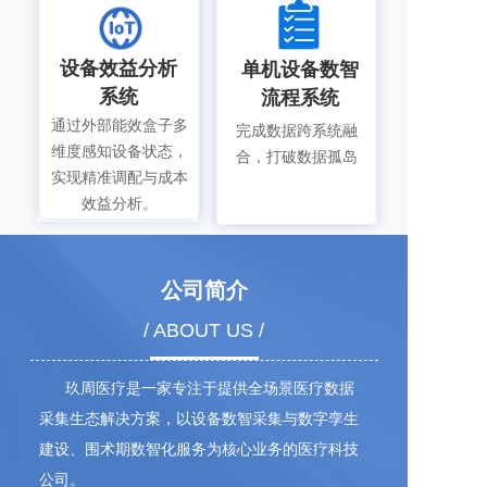
设备效益分析
单机设备数智
系统
流程系统
按钮
按钮
通过外部能效盒子多
完成数据跨系统融
维度感知设备状态，
合，打破数据孤岛
实现精准调配与成本
效益分析。
公司简介
/ ABOUT US /
      玖周医疗是一家专注于提供全场景医疗数据
采集生态解决方案，以设备数智采集与数字孪生
建设、围术期数智化服务为核心业务的医疗科技
公司。