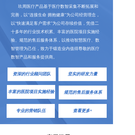
      玖周医疗产品基于医疗数智采集不断拓展和
完善，以“连接生命 拥抱健康”为公司经营理念，
以“快速满足客户需求”为公司存续价值，凭借二
十多年的行业技术积累、丰富的医院项目实施经
验、规范的售后服务体系，以推动智慧医疗、数
智管理为己任，致力于锻造业内值得尊敬的医疗
数智产品和服务提供商。
资深的行业顾问团队
坚实的研发力量
丰富的医院项目实施经验
规范的售后服务体系
专业的营销队伍
查看更多+