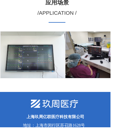
应用场景
/APPLICATION /
上海玖周亿联医疗科技有限公司
地址：上海市闵行区苏召路1628号